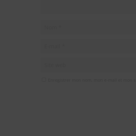
Enregistrer mon nom, mon e-mail et mon s
A
l
t
e
r