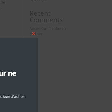
 de
,
Recent
Comments
Aucun commentaire à
afficher.
Close
this
module
ur ne
t bien d'autres