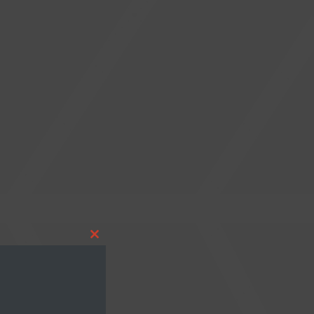
Close
this
module