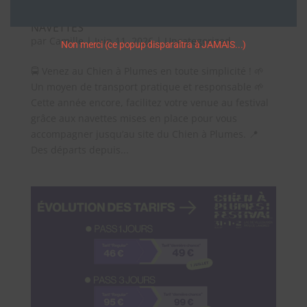
NAVETTES
par
Camille
|
Juin 11, 2026
|
Uncategorized
Non merci (ce popup disparaîtra à JAMAIS...)
🚍 Venez au Chien à Plumes en toute simplicité ! 🌱
Un moyen de transport pratique et responsable 🌱
Cette année encore, facilitez votre venue au festival
grâce aux navettes mises en place pour vous
accompagner jusqu’au site du Chien à Plumes. 📍
Des départs depuis...